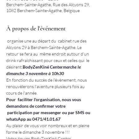
Berchem-Sainte-Agathe, Rue des Alcyons 29,
1082 Berchem-Sainte-Agathe, Belgique
À propos de l'événement
 organise une 
au départ du  cabinet rue des 
Alcyons 29 à Berchem-Sainte-Agathe. Le 
retour se fera au  même endroit autour d'un 
drink rafraîchissant pour ceux et celles qui  le 
désirent.
BodyZenKiné Center
marche le 
dimanche 3 novembre à 10h30 
En fonction du succès de l'évènement, nous 
renouvèlerons l'aventure plusieurs fois au 
cours de l'année.
Pour  faciliter l'organisation, nous vous 
demandons de confirmer votre 
 participation par messenger ou par SMS ou 
whatsApp au 0471/41.01.67
Au plaisir de vous voir nombreux et en pleine 
forme le dimanche 3 novembre !!!
Votre équipe BodyZenKiné Center