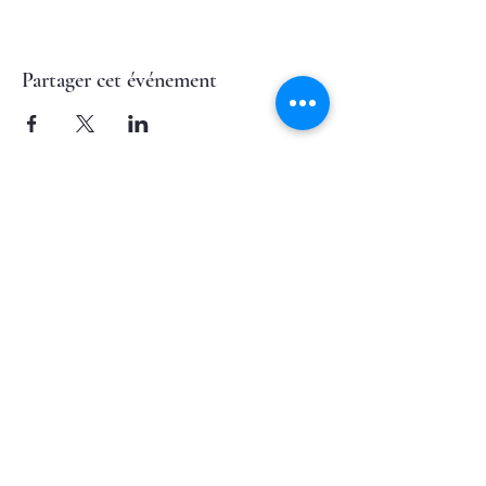
Partager cet événement
Nous contacter
Mentions Légales
Accéder à
MES SERVICES
NOS ACTUALITÉS
SUIVEZ-NOUS